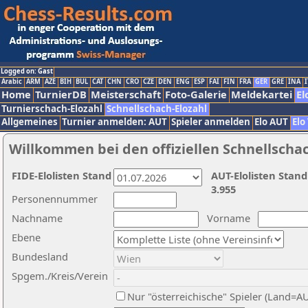
Logged on: Gast
Arabic
ARM
AZE
BIH
BUL
CAT
CHN
CRO
CZE
DEN
ENG
ESP
FAI
FIN
FRA
GER
GRE
INA
I
Home
TurnierDB
Meisterschaft
Foto-Galerie
Meldekartei
El
Turnierschach-Elozahl
Schnellschach-Elozahl
Allgemeines
Turnier anmelden: AUT
Spieler anmelden
Elo AUT
Elo
Willkommen bei den offiziellen Schnellscha
FIDE-Elolisten Stand
AUT-Elolisten Stand
3.955
Personennummer
Nachname
Vorname
Ebene
Bundesland
Spgem./Kreis/Verein
Nur "österreichische" Spieler (Land=A