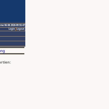
ime 06.08.2026 09:55:47
Login
Logout
artien: