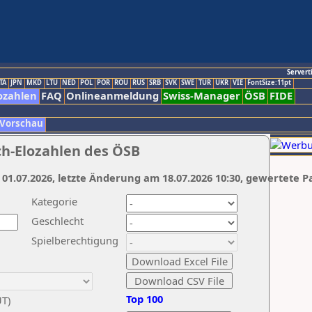
Servert
TA
JPN
MKD
LTU
NED
POL
POR
ROU
RUS
SRB
SVK
SWE
TUR
UKR
VIE
FontSize:11pt
ozahlen
FAQ
Onlineanmeldung
Swiss-Manager
ÖSB
FIDE
 Vorschau
ch-Elozahlen des ÖSB
 01.07.2026, letzte Änderung am 18.07.2026 10:30, gewertete P
Kategorie
Geschlecht
Spielberechtigung
Top 100
UT)