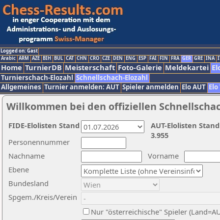
Logged on: Gast
Arabic
ARM
AZE
BIH
BUL
CAT
CHN
CRO
CZE
DEN
ENG
ESP
FAI
FIN
FRA
GER
GRE
INA
I
Home
TurnierDB
Meisterschaft
Foto-Galerie
Meldekartei
El
Turnierschach-Elozahl
Schnellschach-Elozahl
Allgemeines
Turnier anmelden: AUT
Spieler anmelden
Elo AUT
Elo
Willkommen bei den offiziellen Schnellscha
FIDE-Elolisten Stand
AUT-Elolisten Stand
3.955
Personennummer
Nachname
Vorname
Ebene
Bundesland
Spgem./Kreis/Verein
Nur "österreichische" Spieler (Land=A