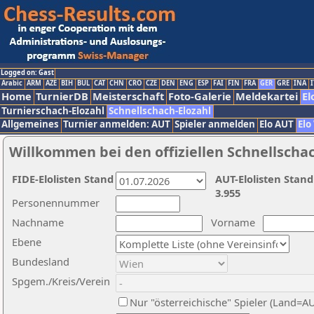
Logged on: Gast
Arabic
ARM
AZE
BIH
BUL
CAT
CHN
CRO
CZE
DEN
ENG
ESP
FAI
FIN
FRA
GER
GRE
INA
I
Home
TurnierDB
Meisterschaft
Foto-Galerie
Meldekartei
El
Turnierschach-Elozahl
Schnellschach-Elozahl
Allgemeines
Turnier anmelden: AUT
Spieler anmelden
Elo AUT
Elo
Willkommen bei den offiziellen Schnellscha
FIDE-Elolisten Stand
AUT-Elolisten Stand
3.955
Personennummer
Nachname
Vorname
Ebene
Bundesland
Spgem./Kreis/Verein
Nur "österreichische" Spieler (Land=A