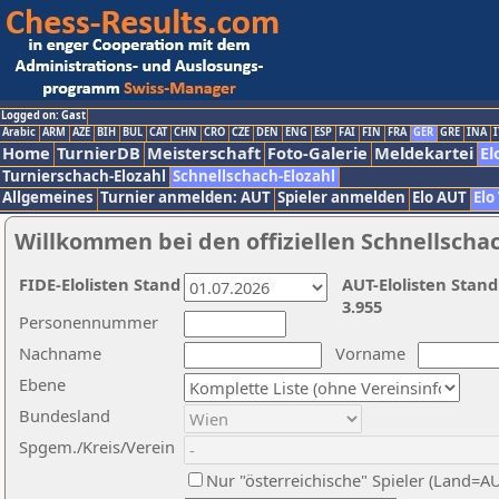
Logged on: Gast
Arabic
ARM
AZE
BIH
BUL
CAT
CHN
CRO
CZE
DEN
ENG
ESP
FAI
FIN
FRA
GER
GRE
INA
I
Home
TurnierDB
Meisterschaft
Foto-Galerie
Meldekartei
El
Turnierschach-Elozahl
Schnellschach-Elozahl
Allgemeines
Turnier anmelden: AUT
Spieler anmelden
Elo AUT
Elo
Willkommen bei den offiziellen Schnellscha
FIDE-Elolisten Stand
AUT-Elolisten Stand
3.955
Personennummer
Nachname
Vorname
Ebene
Bundesland
Spgem./Kreis/Verein
Nur "österreichische" Spieler (Land=A