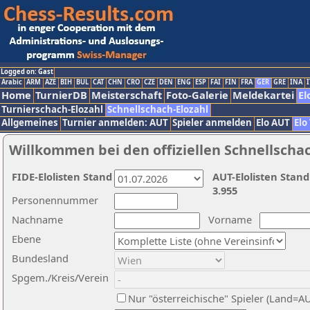
Logged on: Gast
Arabic
ARM
AZE
BIH
BUL
CAT
CHN
CRO
CZE
DEN
ENG
ESP
FAI
FIN
FRA
GER
GRE
INA
I
Home
TurnierDB
Meisterschaft
Foto-Galerie
Meldekartei
El
Turnierschach-Elozahl
Schnellschach-Elozahl
Allgemeines
Turnier anmelden: AUT
Spieler anmelden
Elo AUT
Elo
Willkommen bei den offiziellen Schnellscha
FIDE-Elolisten Stand
AUT-Elolisten Stand
3.955
Personennummer
Nachname
Vorname
Ebene
Bundesland
Spgem./Kreis/Verein
Nur "österreichische" Spieler (Land=A