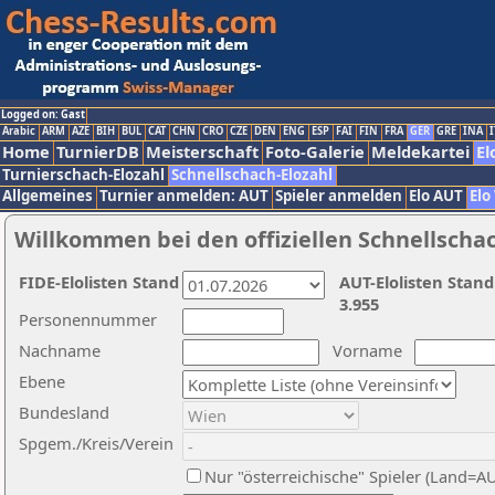
Logged on: Gast
Arabic
ARM
AZE
BIH
BUL
CAT
CHN
CRO
CZE
DEN
ENG
ESP
FAI
FIN
FRA
GER
GRE
INA
I
Home
TurnierDB
Meisterschaft
Foto-Galerie
Meldekartei
El
Turnierschach-Elozahl
Schnellschach-Elozahl
Allgemeines
Turnier anmelden: AUT
Spieler anmelden
Elo AUT
Elo
Willkommen bei den offiziellen Schnellscha
FIDE-Elolisten Stand
AUT-Elolisten Stand
3.955
Personennummer
Nachname
Vorname
Ebene
Bundesland
Spgem./Kreis/Verein
Nur "österreichische" Spieler (Land=A