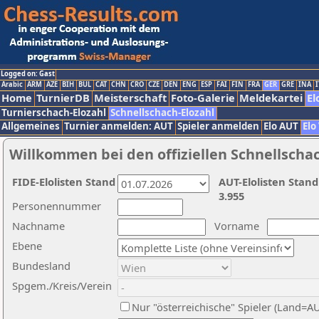
Logged on: Gast
Arabic
ARM
AZE
BIH
BUL
CAT
CHN
CRO
CZE
DEN
ENG
ESP
FAI
FIN
FRA
GER
GRE
INA
I
Home
TurnierDB
Meisterschaft
Foto-Galerie
Meldekartei
El
Turnierschach-Elozahl
Schnellschach-Elozahl
Allgemeines
Turnier anmelden: AUT
Spieler anmelden
Elo AUT
Elo
Willkommen bei den offiziellen Schnellscha
FIDE-Elolisten Stand
AUT-Elolisten Stand
3.955
Personennummer
Nachname
Vorname
Ebene
Bundesland
Spgem./Kreis/Verein
Nur "österreichische" Spieler (Land=A