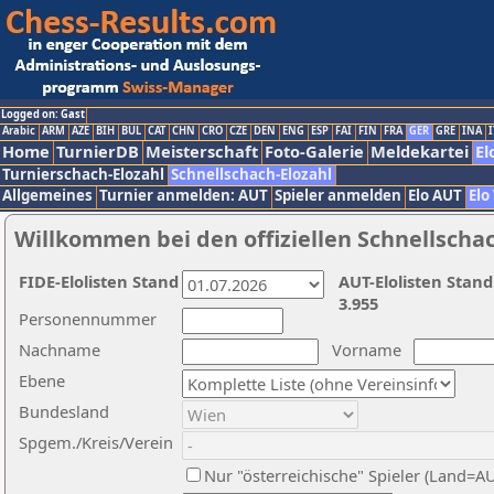
Logged on: Gast
Arabic
ARM
AZE
BIH
BUL
CAT
CHN
CRO
CZE
DEN
ENG
ESP
FAI
FIN
FRA
GER
GRE
INA
I
Home
TurnierDB
Meisterschaft
Foto-Galerie
Meldekartei
El
Turnierschach-Elozahl
Schnellschach-Elozahl
Allgemeines
Turnier anmelden: AUT
Spieler anmelden
Elo AUT
Elo
Willkommen bei den offiziellen Schnellscha
FIDE-Elolisten Stand
AUT-Elolisten Stand
3.955
Personennummer
Nachname
Vorname
Ebene
Bundesland
Spgem./Kreis/Verein
Nur "österreichische" Spieler (Land=A