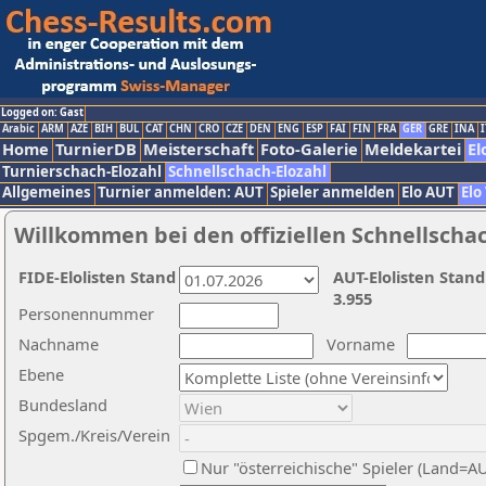
Logged on: Gast
Arabic
ARM
AZE
BIH
BUL
CAT
CHN
CRO
CZE
DEN
ENG
ESP
FAI
FIN
FRA
GER
GRE
INA
I
Home
TurnierDB
Meisterschaft
Foto-Galerie
Meldekartei
El
Turnierschach-Elozahl
Schnellschach-Elozahl
Allgemeines
Turnier anmelden: AUT
Spieler anmelden
Elo AUT
Elo
Willkommen bei den offiziellen Schnellscha
FIDE-Elolisten Stand
AUT-Elolisten Stand
3.955
Personennummer
Nachname
Vorname
Ebene
Bundesland
Spgem./Kreis/Verein
Nur "österreichische" Spieler (Land=A