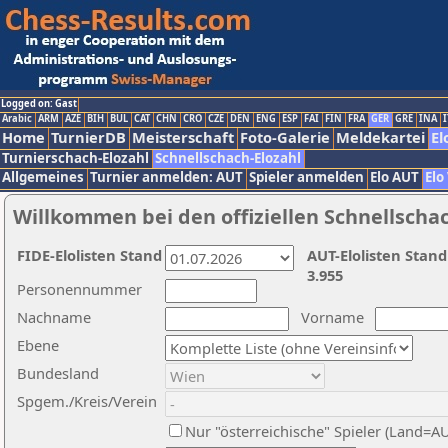
Logged on: Gast
Arabic
ARM
AZE
BIH
BUL
CAT
CHN
CRO
CZE
DEN
ENG
ESP
FAI
FIN
FRA
GER
GRE
INA
I
Home
TurnierDB
Meisterschaft
Foto-Galerie
Meldekartei
El
Turnierschach-Elozahl
Schnellschach-Elozahl
Allgemeines
Turnier anmelden: AUT
Spieler anmelden
Elo AUT
Elo
Willkommen bei den offiziellen Schnellscha
FIDE-Elolisten Stand
AUT-Elolisten Stand
3.955
Personennummer
Nachname
Vorname
Ebene
Bundesland
Spgem./Kreis/Verein
Nur "österreichische" Spieler (Land=A