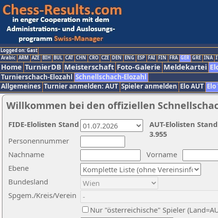
Logged on: Gast
Arabic
ARM
AZE
BIH
BUL
CAT
CHN
CRO
CZE
DEN
ENG
ESP
FAI
FIN
FRA
GER
GRE
INA
I
Home
TurnierDB
Meisterschaft
Foto-Galerie
Meldekartei
El
Turnierschach-Elozahl
Schnellschach-Elozahl
Allgemeines
Turnier anmelden: AUT
Spieler anmelden
Elo AUT
Elo
Willkommen bei den offiziellen Schnellscha
FIDE-Elolisten Stand
AUT-Elolisten Stand
3.955
Personennummer
Nachname
Vorname
Ebene
Bundesland
Spgem./Kreis/Verein
Nur "österreichische" Spieler (Land=A