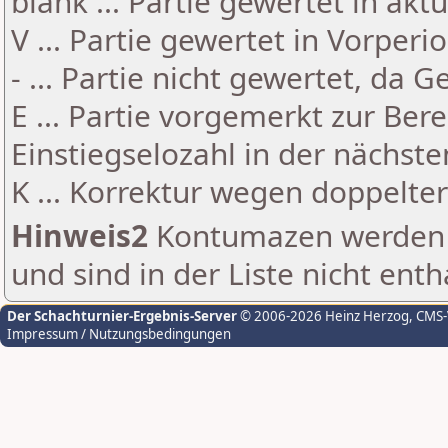
blank ... Partie gewertet in akt
V ... Partie gewertet in Vorperi
- ... Partie nicht gewertet, da 
E ... Partie vorgemerkt zur Be
Einstiegselozahl in der nächst
K ... Korrektur wegen doppelt
Hinweis2
Kontumazen werden g
und sind in der Liste nicht enth
Der Schachturnier-Ergebnis-Server
© 2006-2026 Heinz Herzog
, CMS
Impressum / Nutzungsbedingungen