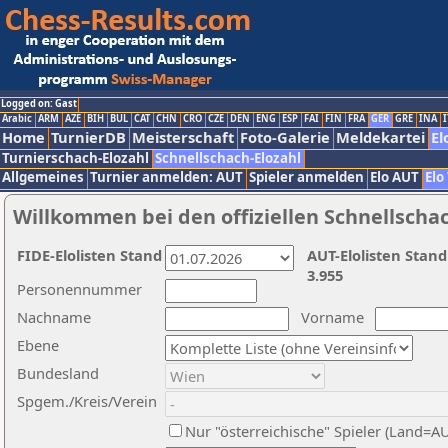
Logged on: Gast
Arabic
ARM
AZE
BIH
BUL
CAT
CHN
CRO
CZE
DEN
ENG
ESP
FAI
FIN
FRA
GER
GRE
INA
I
Home
TurnierDB
Meisterschaft
Foto-Galerie
Meldekartei
El
Turnierschach-Elozahl
Schnellschach-Elozahl
Allgemeines
Turnier anmelden: AUT
Spieler anmelden
Elo AUT
Elo
Willkommen bei den offiziellen Schnellscha
FIDE-Elolisten Stand
AUT-Elolisten Stand
3.955
Personennummer
Nachname
Vorname
Ebene
Bundesland
Spgem./Kreis/Verein
Nur "österreichische" Spieler (Land=A