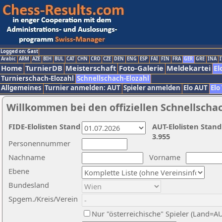
Logged on: Gast
Arabic
ARM
AZE
BIH
BUL
CAT
CHN
CRO
CZE
DEN
ENG
ESP
FAI
FIN
FRA
GER
GRE
INA
I
Home
TurnierDB
Meisterschaft
Foto-Galerie
Meldekartei
El
Turnierschach-Elozahl
Schnellschach-Elozahl
Allgemeines
Turnier anmelden: AUT
Spieler anmelden
Elo AUT
Elo
Willkommen bei den offiziellen Schnellscha
FIDE-Elolisten Stand
AUT-Elolisten Stand
3.955
Personennummer
Nachname
Vorname
Ebene
Bundesland
Spgem./Kreis/Verein
Nur "österreichische" Spieler (Land=A