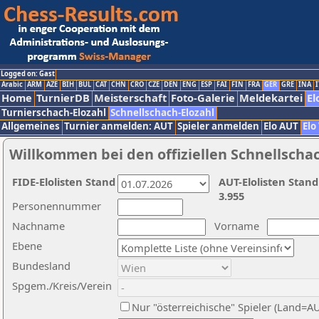
Logged on: Gast
Arabic
ARM
AZE
BIH
BUL
CAT
CHN
CRO
CZE
DEN
ENG
ESP
FAI
FIN
FRA
GER
GRE
INA
I
Home
TurnierDB
Meisterschaft
Foto-Galerie
Meldekartei
El
Turnierschach-Elozahl
Schnellschach-Elozahl
Allgemeines
Turnier anmelden: AUT
Spieler anmelden
Elo AUT
Elo
Willkommen bei den offiziellen Schnellscha
FIDE-Elolisten Stand
AUT-Elolisten Stand
3.955
Personennummer
Nachname
Vorname
Ebene
Bundesland
Spgem./Kreis/Verein
Nur "österreichische" Spieler (Land=A