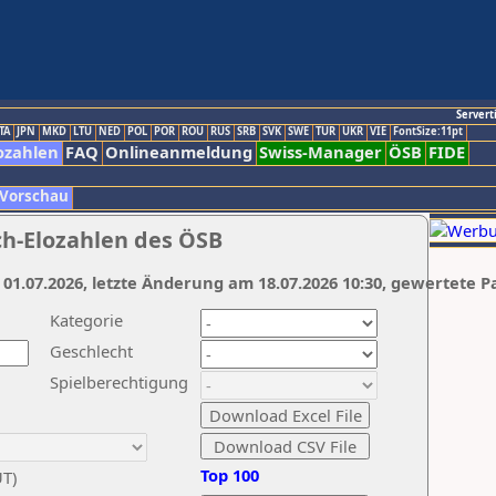
Servert
TA
JPN
MKD
LTU
NED
POL
POR
ROU
RUS
SRB
SVK
SWE
TUR
UKR
VIE
FontSize:11pt
ozahlen
FAQ
Onlineanmeldung
Swiss-Manager
ÖSB
FIDE
 Vorschau
ch-Elozahlen des ÖSB
 01.07.2026, letzte Änderung am 18.07.2026 10:30, gewertete P
Kategorie
Geschlecht
Spielberechtigung
Top 100
UT)