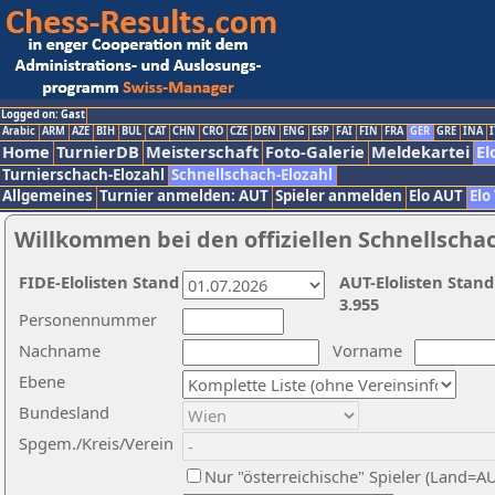
Logged on: Gast
Arabic
ARM
AZE
BIH
BUL
CAT
CHN
CRO
CZE
DEN
ENG
ESP
FAI
FIN
FRA
GER
GRE
INA
I
Home
TurnierDB
Meisterschaft
Foto-Galerie
Meldekartei
El
Turnierschach-Elozahl
Schnellschach-Elozahl
Allgemeines
Turnier anmelden: AUT
Spieler anmelden
Elo AUT
Elo
Willkommen bei den offiziellen Schnellscha
FIDE-Elolisten Stand
AUT-Elolisten Stand
3.955
Personennummer
Nachname
Vorname
Ebene
Bundesland
Spgem./Kreis/Verein
Nur "österreichische" Spieler (Land=A