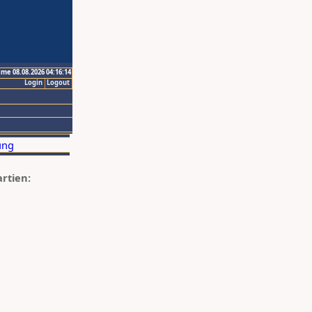
ime 08.08.2026 04:16:14
Login
Logout
artien: