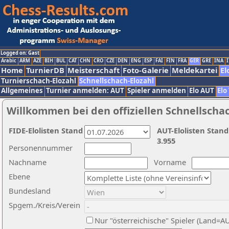
Logged on: Gast
Arabic
ARM
AZE
BIH
BUL
CAT
CHN
CRO
CZE
DEN
ENG
ESP
FAI
FIN
FRA
GER
GRE
INA
I
Home
TurnierDB
Meisterschaft
Foto-Galerie
Meldekartei
El
Turnierschach-Elozahl
Schnellschach-Elozahl
Allgemeines
Turnier anmelden: AUT
Spieler anmelden
Elo AUT
Elo
Willkommen bei den offiziellen Schnellscha
FIDE-Elolisten Stand
AUT-Elolisten Stand
3.955
Personennummer
Nachname
Vorname
Ebene
Bundesland
Spgem./Kreis/Verein
Nur "österreichische" Spieler (Land=A