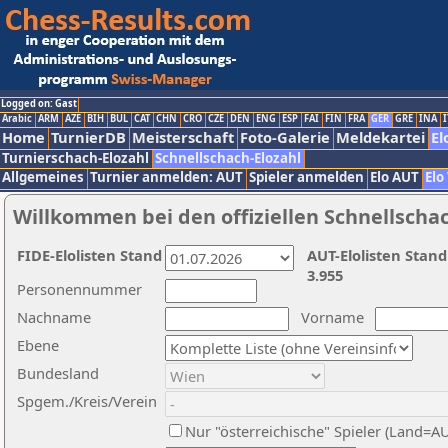
Logged on: Gast
Arabic
ARM
AZE
BIH
BUL
CAT
CHN
CRO
CZE
DEN
ENG
ESP
FAI
FIN
FRA
GER
GRE
INA
I
Home
TurnierDB
Meisterschaft
Foto-Galerie
Meldekartei
El
Turnierschach-Elozahl
Schnellschach-Elozahl
Allgemeines
Turnier anmelden: AUT
Spieler anmelden
Elo AUT
Elo
Willkommen bei den offiziellen Schnellscha
FIDE-Elolisten Stand
AUT-Elolisten Stand
3.955
Personennummer
Nachname
Vorname
Ebene
Bundesland
Spgem./Kreis/Verein
Nur "österreichische" Spieler (Land=A