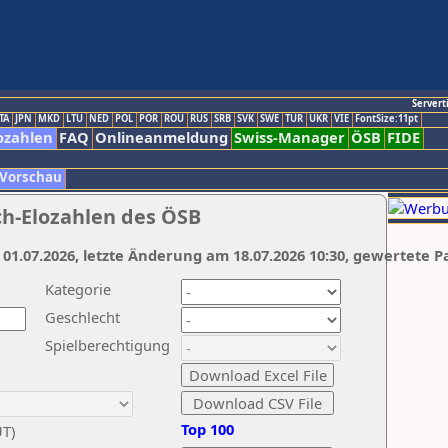
Servert
TA
JPN
MKD
LTU
NED
POL
POR
ROU
RUS
SRB
SVK
SWE
TUR
UKR
VIE
FontSize:11pt
ozahlen
FAQ
Onlineanmeldung
Swiss-Manager
ÖSB
FIDE
 Vorschau
ch-Elozahlen des ÖSB
 01.07.2026, letzte Änderung am 18.07.2026 10:30, gewertete P
Kategorie
Geschlecht
Spielberechtigung
Top 100
UT)