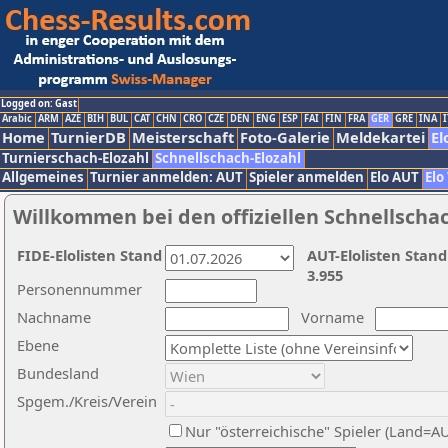
Logged on: Gast
Arabic
ARM
AZE
BIH
BUL
CAT
CHN
CRO
CZE
DEN
ENG
ESP
FAI
FIN
FRA
GER
GRE
INA
I
Home
TurnierDB
Meisterschaft
Foto-Galerie
Meldekartei
El
Turnierschach-Elozahl
Schnellschach-Elozahl
Allgemeines
Turnier anmelden: AUT
Spieler anmelden
Elo AUT
Elo
Willkommen bei den offiziellen Schnellscha
FIDE-Elolisten Stand
AUT-Elolisten Stand
3.955
Personennummer
Nachname
Vorname
Ebene
Bundesland
Spgem./Kreis/Verein
Nur "österreichische" Spieler (Land=A