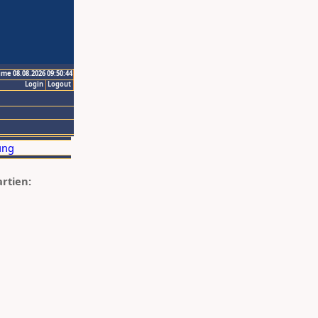
ime 08.08.2026 09:50:44
Login
Logout
artien: