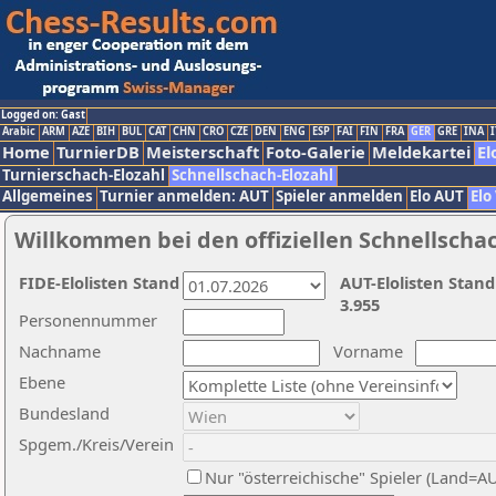
Logged on: Gast
Arabic
ARM
AZE
BIH
BUL
CAT
CHN
CRO
CZE
DEN
ENG
ESP
FAI
FIN
FRA
GER
GRE
INA
I
Home
TurnierDB
Meisterschaft
Foto-Galerie
Meldekartei
El
Turnierschach-Elozahl
Schnellschach-Elozahl
Allgemeines
Turnier anmelden: AUT
Spieler anmelden
Elo AUT
Elo
Willkommen bei den offiziellen Schnellscha
FIDE-Elolisten Stand
AUT-Elolisten Stand
3.955
Personennummer
Nachname
Vorname
Ebene
Bundesland
Spgem./Kreis/Verein
Nur "österreichische" Spieler (Land=A