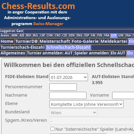
Logged on: Gast
Arabic
ARM
AZE
BIH
BUL
CAT
CHN
CRO
CZE
DEN
ENG
ESP
FAI
FIN
FRA
GER
GRE
INA
I
Home
TurnierDB
Meisterschaft
Foto-Galerie
Meldekartei
El
Turnierschach-Elozahl
Schnellschach-Elozahl
Allgemeines
Turnier anmelden: AUT
Spieler anmelden
Elo AUT
Elo
Willkommen bei den offiziellen Schnellscha
FIDE-Elolisten Stand
AUT-Elolisten Stand
3.955
Personennummer
Nachname
Vorname
Ebene
Bundesland
Spgem./Kreis/Verein
Nur "österreichische" Spieler (Land=A