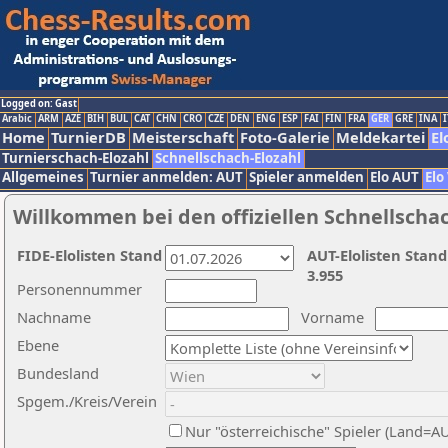
Logged on: Gast
Arabic
ARM
AZE
BIH
BUL
CAT
CHN
CRO
CZE
DEN
ENG
ESP
FAI
FIN
FRA
GER
GRE
INA
I
Home
TurnierDB
Meisterschaft
Foto-Galerie
Meldekartei
El
Turnierschach-Elozahl
Schnellschach-Elozahl
Allgemeines
Turnier anmelden: AUT
Spieler anmelden
Elo AUT
Elo
Willkommen bei den offiziellen Schnellscha
FIDE-Elolisten Stand
AUT-Elolisten Stand
3.955
Personennummer
Nachname
Vorname
Ebene
Bundesland
Spgem./Kreis/Verein
Nur "österreichische" Spieler (Land=A