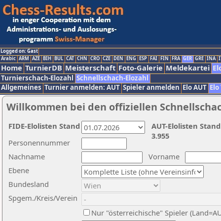
Logged on: Gast
Arabic
ARM
AZE
BIH
BUL
CAT
CHN
CRO
CZE
DEN
ENG
ESP
FAI
FIN
FRA
GER
GRE
INA
I
Home
TurnierDB
Meisterschaft
Foto-Galerie
Meldekartei
El
Turnierschach-Elozahl
Schnellschach-Elozahl
Allgemeines
Turnier anmelden: AUT
Spieler anmelden
Elo AUT
Elo
Willkommen bei den offiziellen Schnellscha
FIDE-Elolisten Stand
AUT-Elolisten Stand
3.955
Personennummer
Nachname
Vorname
Ebene
Bundesland
Spgem./Kreis/Verein
Nur "österreichische" Spieler (Land=A