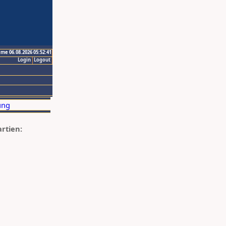
ime 06.08.2026 05:52:41
Login
Logout
artien: