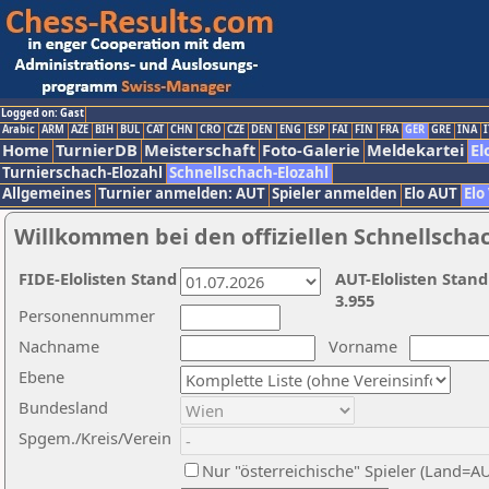
Logged on: Gast
Arabic
ARM
AZE
BIH
BUL
CAT
CHN
CRO
CZE
DEN
ENG
ESP
FAI
FIN
FRA
GER
GRE
INA
I
Home
TurnierDB
Meisterschaft
Foto-Galerie
Meldekartei
El
Turnierschach-Elozahl
Schnellschach-Elozahl
Allgemeines
Turnier anmelden: AUT
Spieler anmelden
Elo AUT
Elo
Willkommen bei den offiziellen Schnellscha
FIDE-Elolisten Stand
AUT-Elolisten Stand
3.955
Personennummer
Nachname
Vorname
Ebene
Bundesland
Spgem./Kreis/Verein
Nur "österreichische" Spieler (Land=A