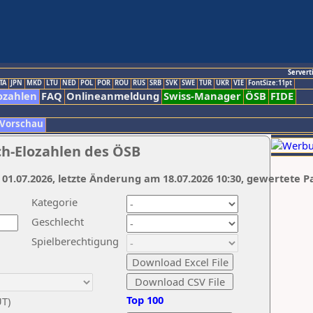
Servert
TA
JPN
MKD
LTU
NED
POL
POR
ROU
RUS
SRB
SVK
SWE
TUR
UKR
VIE
FontSize:11pt
ozahlen
FAQ
Onlineanmeldung
Swiss-Manager
ÖSB
FIDE
 Vorschau
ch-Elozahlen des ÖSB
 01.07.2026, letzte Änderung am 18.07.2026 10:30, gewertete P
Kategorie
Geschlecht
Spielberechtigung
Top 100
UT)