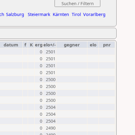
ch
Salzburg
Steiermark
Kärnten
Tirol
Vorarlberg
datum
f
K
erg
elo+/-
gegner
elo
pnr
0
2501
0
2501
0
2501
0
2501
0
2500
0
2500
0
2500
0
2500
0
2504
0
2504
0
2504
0
2490
0
2490