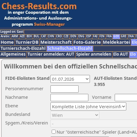
Logged on: Gast
Arabic
ARM
AZE
BIH
BUL
CAT
CHN
CRO
CZE
DEN
ENG
ESP
FAI
FIN
FRA
GER
GRE
INA
I
Home
TurnierDB
Meisterschaft
Foto-Galerie
Meldekartei
El
Turnierschach-Elozahl
Schnellschach-Elozahl
Allgemeines
Turnier anmelden: AUT
Spieler anmelden
Elo AUT
Elo
Willkommen bei den offiziellen Schnellscha
FIDE-Elolisten Stand
AUT-Elolisten Stand
3.955
Personennummer
Nachname
Vorname
Ebene
Bundesland
Spgem./Kreis/Verein
Nur "österreichische" Spieler (Land=A