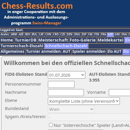
Logged on: Gast
Arabic
ARM
AZE
BIH
BUL
CAT
CHN
CRO
CZE
DEN
ENG
ESP
FAI
FIN
FRA
GER
GRE
INA
I
Home
TurnierDB
Meisterschaft
Foto-Galerie
Meldekartei
El
Turnierschach-Elozahl
Schnellschach-Elozahl
Allgemeines
Turnier anmelden: AUT
Spieler anmelden
Elo AUT
Elo
Willkommen bei den offiziellen Schnellscha
FIDE-Elolisten Stand
AUT-Elolisten Stand
3.955
Personennummer
Nachname
Vorname
Ebene
Bundesland
Spgem./Kreis/Verein
Nur "österreichische" Spieler (Land=A