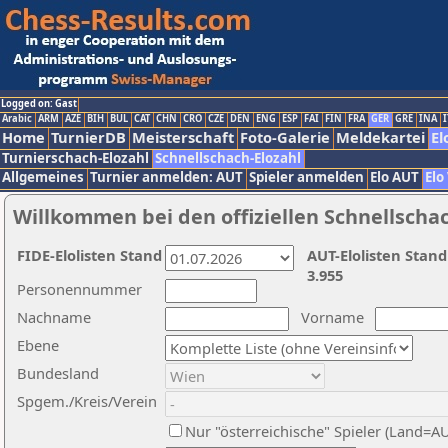
Logged on: Gast
Arabic
ARM
AZE
BIH
BUL
CAT
CHN
CRO
CZE
DEN
ENG
ESP
FAI
FIN
FRA
GER
GRE
INA
I
Home
TurnierDB
Meisterschaft
Foto-Galerie
Meldekartei
El
Turnierschach-Elozahl
Schnellschach-Elozahl
Allgemeines
Turnier anmelden: AUT
Spieler anmelden
Elo AUT
Elo
Willkommen bei den offiziellen Schnellscha
FIDE-Elolisten Stand
AUT-Elolisten Stand
3.955
Personennummer
Nachname
Vorname
Ebene
Bundesland
Spgem./Kreis/Verein
Nur "österreichische" Spieler (Land=A