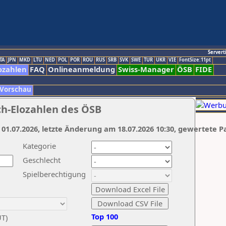
Servert
TA
JPN
MKD
LTU
NED
POL
POR
ROU
RUS
SRB
SVK
SWE
TUR
UKR
VIE
FontSize:11pt
ozahlen
FAQ
Onlineanmeldung
Swiss-Manager
ÖSB
FIDE
 Vorschau
ch-Elozahlen des ÖSB
 01.07.2026, letzte Änderung am 18.07.2026 10:30, gewertete P
Kategorie
Geschlecht
Spielberechtigung
Top 100
UT)