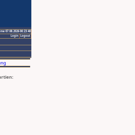
ime 07.08.2026 00:23:48
Login
Logout
artien: