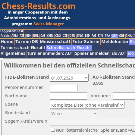
Logged on: Gast
Arabic
ARM
AZE
BIH
BUL
CAT
CHN
CRO
CZE
DEN
ENG
ESP
FAI
FIN
FRA
GER
GRE
INA
I
Home
TurnierDB
Meisterschaft
Foto-Galerie
Meldekartei
El
Turnierschach-Elozahl
Schnellschach-Elozahl
Allgemeines
Turnier anmelden: AUT
Spieler anmelden
Elo AUT
Elo
Willkommen bei den offiziellen Schnellscha
FIDE-Elolisten Stand
AUT-Elolisten Stand
3.955
Personennummer
Nachname
Vorname
Ebene
Bundesland
Spgem./Kreis/Verein
Nur "österreichische" Spieler (Land=A