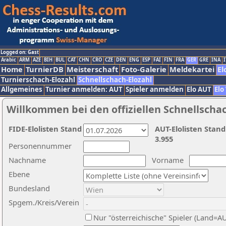
Logged on: Gast
Arabic
ARM
AZE
BIH
BUL
CAT
CHN
CRO
CZE
DEN
ENG
ESP
FAI
FIN
FRA
GER
GRE
INA
I
Home
TurnierDB
Meisterschaft
Foto-Galerie
Meldekartei
El
Turnierschach-Elozahl
Schnellschach-Elozahl
Allgemeines
Turnier anmelden: AUT
Spieler anmelden
Elo AUT
Elo
Willkommen bei den offiziellen Schnellscha
FIDE-Elolisten Stand
AUT-Elolisten Stand
3.955
Personennummer
Nachname
Vorname
Ebene
Bundesland
Spgem./Kreis/Verein
Nur "österreichische" Spieler (Land=A