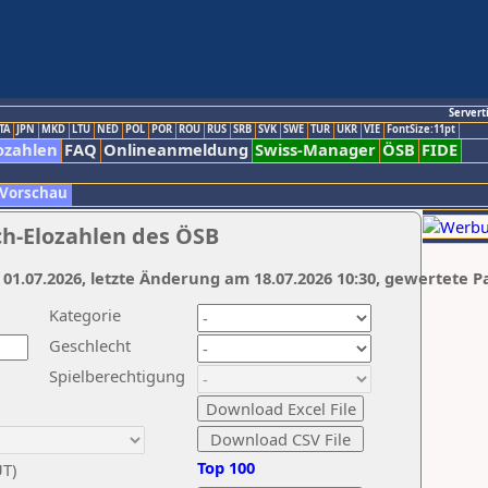
Servert
TA
JPN
MKD
LTU
NED
POL
POR
ROU
RUS
SRB
SVK
SWE
TUR
UKR
VIE
FontSize:11pt
ozahlen
FAQ
Onlineanmeldung
Swiss-Manager
ÖSB
FIDE
 Vorschau
ch-Elozahlen des ÖSB
 01.07.2026, letzte Änderung am 18.07.2026 10:30, gewertete P
Kategorie
Geschlecht
Spielberechtigung
Top 100
UT)