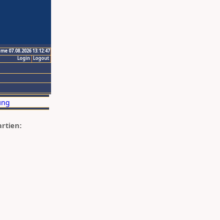
ime 07.08.2026 13:12:47
Login
Logout
artien: