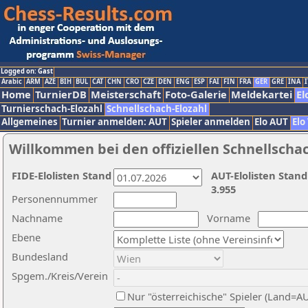
Logged on: Gast
Arabic
ARM
AZE
BIH
BUL
CAT
CHN
CRO
CZE
DEN
ENG
ESP
FAI
FIN
FRA
GER
GRE
INA
I
Home
TurnierDB
Meisterschaft
Foto-Galerie
Meldekartei
El
Turnierschach-Elozahl
Schnellschach-Elozahl
Allgemeines
Turnier anmelden: AUT
Spieler anmelden
Elo AUT
Elo
Willkommen bei den offiziellen Schnellscha
FIDE-Elolisten Stand
AUT-Elolisten Stand
3.955
Personennummer
Nachname
Vorname
Ebene
Bundesland
Spgem./Kreis/Verein
Nur "österreichische" Spieler (Land=A