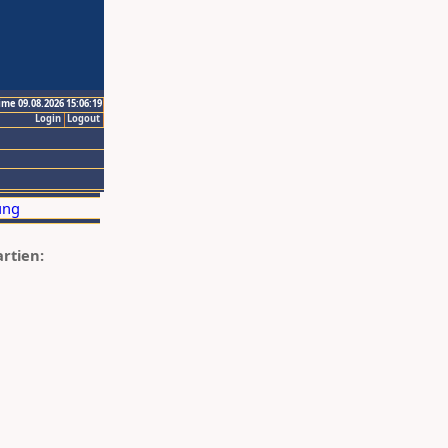
ime 09.08.2026 15:06:19
Login
Logout
artien: