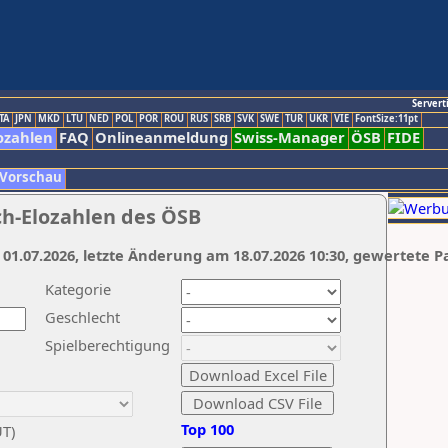
Servert
TA
JPN
MKD
LTU
NED
POL
POR
ROU
RUS
SRB
SVK
SWE
TUR
UKR
VIE
FontSize:11pt
ozahlen
FAQ
Onlineanmeldung
Swiss-Manager
ÖSB
FIDE
 Vorschau
ch-Elozahlen des ÖSB
 01.07.2026, letzte Änderung am 18.07.2026 10:30, gewertete P
Kategorie
Geschlecht
Spielberechtigung
Top 100
UT)