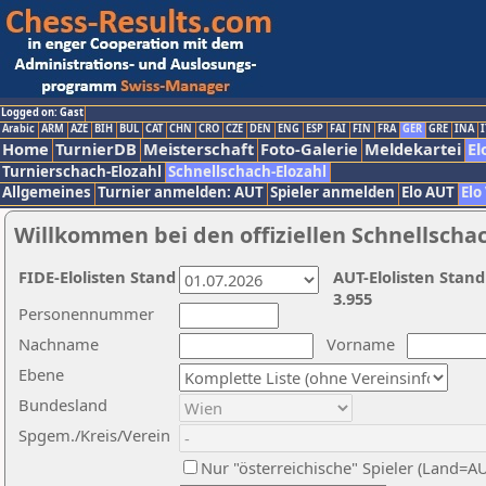
Logged on: Gast
Arabic
ARM
AZE
BIH
BUL
CAT
CHN
CRO
CZE
DEN
ENG
ESP
FAI
FIN
FRA
GER
GRE
INA
I
Home
TurnierDB
Meisterschaft
Foto-Galerie
Meldekartei
El
Turnierschach-Elozahl
Schnellschach-Elozahl
Allgemeines
Turnier anmelden: AUT
Spieler anmelden
Elo AUT
Elo
Willkommen bei den offiziellen Schnellscha
FIDE-Elolisten Stand
AUT-Elolisten Stand
3.955
Personennummer
Nachname
Vorname
Ebene
Bundesland
Spgem./Kreis/Verein
Nur "österreichische" Spieler (Land=A