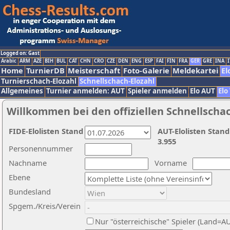
Logged on: Gast
Arabic
ARM
AZE
BIH
BUL
CAT
CHN
CRO
CZE
DEN
ENG
ESP
FAI
FIN
FRA
GER
GRE
INA
I
Home
TurnierDB
Meisterschaft
Foto-Galerie
Meldekartei
El
Turnierschach-Elozahl
Schnellschach-Elozahl
Allgemeines
Turnier anmelden: AUT
Spieler anmelden
Elo AUT
Elo
Willkommen bei den offiziellen Schnellscha
FIDE-Elolisten Stand
AUT-Elolisten Stand
3.955
Personennummer
Nachname
Vorname
Ebene
Bundesland
Spgem./Kreis/Verein
Nur "österreichische" Spieler (Land=A