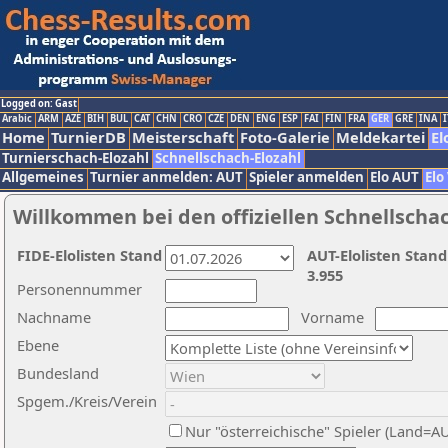
Logged on: Gast
Arabic
ARM
AZE
BIH
BUL
CAT
CHN
CRO
CZE
DEN
ENG
ESP
FAI
FIN
FRA
GER
GRE
INA
I
Home
TurnierDB
Meisterschaft
Foto-Galerie
Meldekartei
El
Turnierschach-Elozahl
Schnellschach-Elozahl
Allgemeines
Turnier anmelden: AUT
Spieler anmelden
Elo AUT
Elo
Willkommen bei den offiziellen Schnellscha
FIDE-Elolisten Stand
AUT-Elolisten Stand
3.955
Personennummer
Nachname
Vorname
Ebene
Bundesland
Spgem./Kreis/Verein
Nur "österreichische" Spieler (Land=A