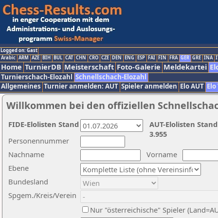
Logged on: Gast
Arabic
ARM
AZE
BIH
BUL
CAT
CHN
CRO
CZE
DEN
ENG
ESP
FAI
FIN
FRA
GER
GRE
INA
I
Home
TurnierDB
Meisterschaft
Foto-Galerie
Meldekartei
El
Turnierschach-Elozahl
Schnellschach-Elozahl
Allgemeines
Turnier anmelden: AUT
Spieler anmelden
Elo AUT
Elo
Willkommen bei den offiziellen Schnellscha
FIDE-Elolisten Stand
AUT-Elolisten Stand
3.955
Personennummer
Nachname
Vorname
Ebene
Bundesland
Spgem./Kreis/Verein
Nur "österreichische" Spieler (Land=A