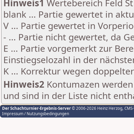
Hinweis1
Wertebereich Feld St 
blank ... Partie gewertet in akt
V ... Partie gewertet in Vorperi
- ... Partie nicht gewertet, da 
E ... Partie vorgemerkt zur Be
Einstiegselozahl in der nächst
K ... Korrektur wegen doppelt
Hinweis2
Kontumazen werden g
und sind in der Liste nicht enth
Der Schachturnier-Ergebnis-Server
© 2006-2026 Heinz Herzog
, CMS
Impressum / Nutzungsbedingungen