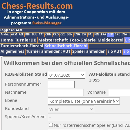
Logged on: Gast
Arabic
ARM
AZE
BIH
BUL
CAT
CHN
CRO
CZE
DEN
ENG
ESP
FAI
FIN
FRA
GER
GRE
INA
I
Home
TurnierDB
Meisterschaft
Foto-Galerie
Meldekartei
El
Turnierschach-Elozahl
Schnellschach-Elozahl
Allgemeines
Turnier anmelden: AUT
Spieler anmelden
Elo AUT
Elo
Willkommen bei den offiziellen Schnellscha
FIDE-Elolisten Stand
AUT-Elolisten Stand
3.955
Personennummer
Nachname
Vorname
Ebene
Bundesland
Spgem./Kreis/Verein
Nur "österreichische" Spieler (Land=A