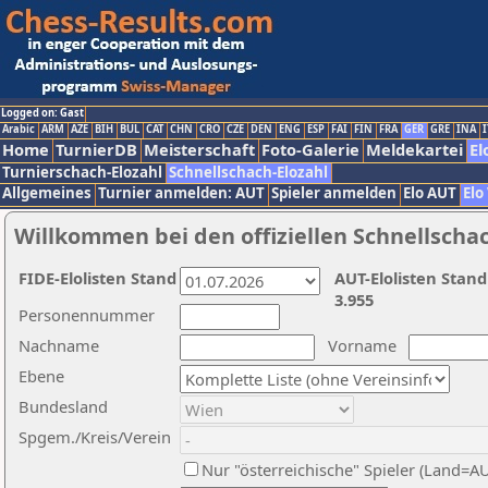
Logged on: Gast
Arabic
ARM
AZE
BIH
BUL
CAT
CHN
CRO
CZE
DEN
ENG
ESP
FAI
FIN
FRA
GER
GRE
INA
I
Home
TurnierDB
Meisterschaft
Foto-Galerie
Meldekartei
El
Turnierschach-Elozahl
Schnellschach-Elozahl
Allgemeines
Turnier anmelden: AUT
Spieler anmelden
Elo AUT
Elo
Willkommen bei den offiziellen Schnellscha
FIDE-Elolisten Stand
AUT-Elolisten Stand
3.955
Personennummer
Nachname
Vorname
Ebene
Bundesland
Spgem./Kreis/Verein
Nur "österreichische" Spieler (Land=A