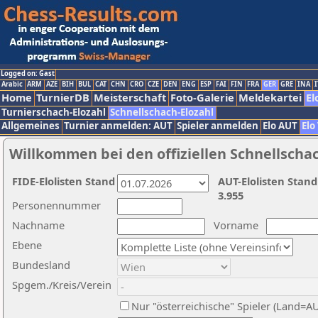
Logged on: Gast
Arabic
ARM
AZE
BIH
BUL
CAT
CHN
CRO
CZE
DEN
ENG
ESP
FAI
FIN
FRA
GER
GRE
INA
I
Home
TurnierDB
Meisterschaft
Foto-Galerie
Meldekartei
El
Turnierschach-Elozahl
Schnellschach-Elozahl
Allgemeines
Turnier anmelden: AUT
Spieler anmelden
Elo AUT
Elo
Willkommen bei den offiziellen Schnellscha
FIDE-Elolisten Stand
AUT-Elolisten Stand
3.955
Personennummer
Nachname
Vorname
Ebene
Bundesland
Spgem./Kreis/Verein
Nur "österreichische" Spieler (Land=A