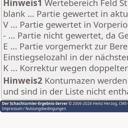
Hinweis1
Wertebereich Feld St 
blank ... Partie gewertet in akt
V ... Partie gewertet in Vorperi
- ... Partie nicht gewertet, da 
E ... Partie vorgemerkt zur Be
Einstiegselozahl in der nächst
K ... Korrektur wegen doppelt
Hinweis2
Kontumazen werden g
und sind in der Liste nicht enth
Der Schachturnier-Ergebnis-Server
© 2006-2026 Heinz Herzog
, CMS
Impressum / Nutzungsbedingungen