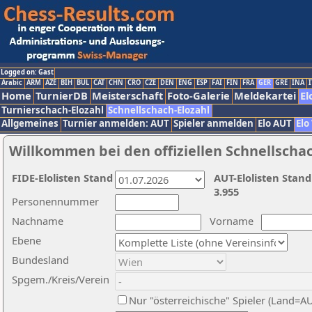
Logged on: Gast
Arabic
ARM
AZE
BIH
BUL
CAT
CHN
CRO
CZE
DEN
ENG
ESP
FAI
FIN
FRA
GER
GRE
INA
I
Home
TurnierDB
Meisterschaft
Foto-Galerie
Meldekartei
El
Turnierschach-Elozahl
Schnellschach-Elozahl
Allgemeines
Turnier anmelden: AUT
Spieler anmelden
Elo AUT
Elo
Willkommen bei den offiziellen Schnellscha
FIDE-Elolisten Stand
AUT-Elolisten Stand
3.955
Personennummer
Nachname
Vorname
Ebene
Bundesland
Spgem./Kreis/Verein
Nur "österreichische" Spieler (Land=A