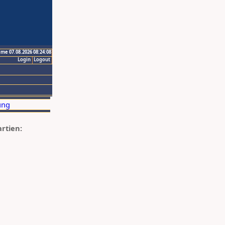
ime 07.08.2026 08:24:08
Login
Logout
artien: