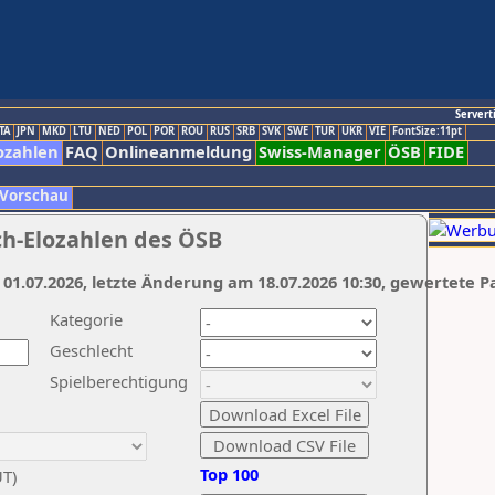
Servert
TA
JPN
MKD
LTU
NED
POL
POR
ROU
RUS
SRB
SVK
SWE
TUR
UKR
VIE
FontSize:11pt
ozahlen
FAQ
Onlineanmeldung
Swiss-Manager
ÖSB
FIDE
 Vorschau
ch-Elozahlen des ÖSB
 01.07.2026, letzte Änderung am 18.07.2026 10:30, gewertete P
Kategorie
Geschlecht
Spielberechtigung
Top 100
UT)