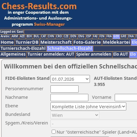
Logged on: Gast
Arabic
ARM
AZE
BIH
BUL
CAT
CHN
CRO
CZE
DEN
ENG
ESP
FAI
FIN
FRA
GER
GRE
INA
I
Home
TurnierDB
Meisterschaft
Foto-Galerie
Meldekartei
El
Turnierschach-Elozahl
Schnellschach-Elozahl
Allgemeines
Turnier anmelden: AUT
Spieler anmelden
Elo AUT
Elo
Willkommen bei den offiziellen Schnellscha
FIDE-Elolisten Stand
AUT-Elolisten Stand
3.955
Personennummer
Nachname
Vorname
Ebene
Bundesland
Spgem./Kreis/Verein
Nur "österreichische" Spieler (Land=A