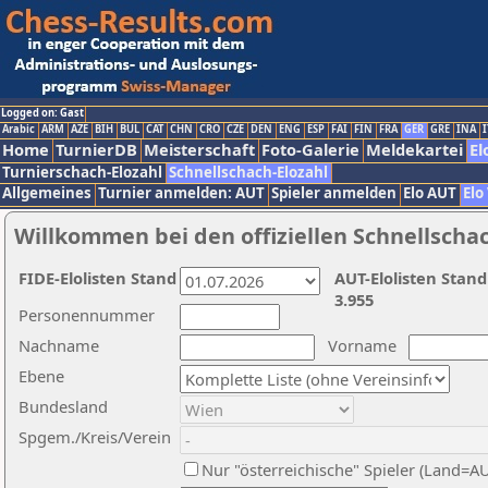
Logged on: Gast
Arabic
ARM
AZE
BIH
BUL
CAT
CHN
CRO
CZE
DEN
ENG
ESP
FAI
FIN
FRA
GER
GRE
INA
I
Home
TurnierDB
Meisterschaft
Foto-Galerie
Meldekartei
El
Turnierschach-Elozahl
Schnellschach-Elozahl
Allgemeines
Turnier anmelden: AUT
Spieler anmelden
Elo AUT
Elo
Willkommen bei den offiziellen Schnellscha
FIDE-Elolisten Stand
AUT-Elolisten Stand
3.955
Personennummer
Nachname
Vorname
Ebene
Bundesland
Spgem./Kreis/Verein
Nur "österreichische" Spieler (Land=A