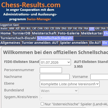
Logged on: Gast
Arabic
ARM
AZE
BIH
BUL
CAT
CHN
CRO
CZE
DEN
ENG
ESP
FAI
FIN
FRA
GER
GRE
INA
I
Home
TurnierDB
Meisterschaft
Foto-Galerie
Meldekartei
El
Turnierschach-Elozahl
Schnellschach-Elozahl
Allgemeines
Turnier anmelden: AUT
Spieler anmelden
Elo AUT
Elo
Willkommen bei den offiziellen Schnellscha
FIDE-Elolisten Stand
AUT-Elolisten Stand
3.955
Personennummer
Nachname
Vorname
Ebene
Bundesland
Spgem./Kreis/Verein
Nur "österreichische" Spieler (Land=A