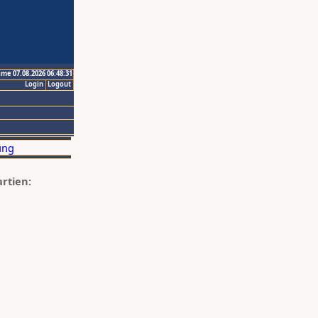
ime 07.08.2026 06:48:31
Login
Logout
artien: