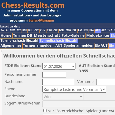
Logged on: Gast
Arabic
ARM
AZE
BIH
BUL
CAT
CHN
CRO
CZE
DEN
ENG
ESP
FAI
FIN
FRA
GER
GRE
INA
I
Home
TurnierDB
Meisterschaft
Foto-Galerie
Meldekartei
El
Turnierschach-Elozahl
Schnellschach-Elozahl
Allgemeines
Turnier anmelden: AUT
Spieler anmelden
Elo AUT
Elo
Willkommen bei den offiziellen Schnellscha
FIDE-Elolisten Stand
AUT-Elolisten Stand
3.955
Personennummer
Nachname
Vorname
Ebene
Bundesland
Spgem./Kreis/Verein
Nur "österreichische" Spieler (Land=A