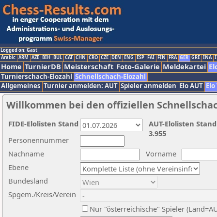
Logged on: Gast
Arabic
ARM
AZE
BIH
BUL
CAT
CHN
CRO
CZE
DEN
ENG
ESP
FAI
FIN
FRA
GER
GRE
INA
I
Home
TurnierDB
Meisterschaft
Foto-Galerie
Meldekartei
El
Turnierschach-Elozahl
Schnellschach-Elozahl
Allgemeines
Turnier anmelden: AUT
Spieler anmelden
Elo AUT
Elo
Willkommen bei den offiziellen Schnellscha
FIDE-Elolisten Stand
AUT-Elolisten Stand
3.955
Personennummer
Nachname
Vorname
Ebene
Bundesland
Spgem./Kreis/Verein
Nur "österreichische" Spieler (Land=A