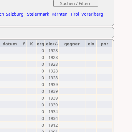
ch
Salzburg
Steiermark
Kärnten
Tirol
Vorarlberg
datum
f
K
erg
elo+/-
gegner
elo
pnr
0
1928
0
1928
0
1928
0
1928
0
1928
0
1939
0
1939
0
1939
0
1939
0
1934
0
1934
0
1912
0
1901