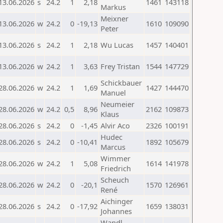
13.06.2026
s
24.2
1
2,18
1461
143118
Markus
Meixner
13.06.2026
w
24.2
0
-19,13
1610
109090
Peter
13.06.2026
s
24.2
1
2,18
Wu Lucas
1457
140401
13.06.2026
w
24.2
1
3,63
Frey Tristan
1544
147729
Schickbauer
28.06.2026
w
24.2
1
1,69
1427
144470
Manuel
Neumeier
28.06.2026
w
24.2
0,5
8,96
2162
109873
Klaus
28.06.2026
s
24.2
0
-1,45
Alvir Aco
2326
100191
Hudec
28.06.2026
s
24.2
0
-10,41
1892
105679
Marcus
Wimmer
28.06.2026
w
24.2
1
5,08
1614
141978
Friedrich
Scheuch
28.06.2026
w
24.2
0
-20,1
1570
126961
René
Aichinger
28.06.2026
s
24.2
0
-17,92
1659
138031
Johannes
Wandl