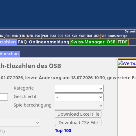
Servert
TA
JPN
MKD
LTU
NED
POL
POR
ROU
RUS
SRB
SVK
SWE
TUR
UKR
VIE
FontSize:11pt
ozahlen
FAQ
Onlineanmeldung
Swiss-Manager
ÖSB
FIDE
 Vorschau
ch-Elozahlen des ÖSB
 01.07.2026, letzte Änderung am 18.07.2026 10:30, gewertete P
Kategorie
Geschlecht
Spielberechtigung
Top 100
UT)