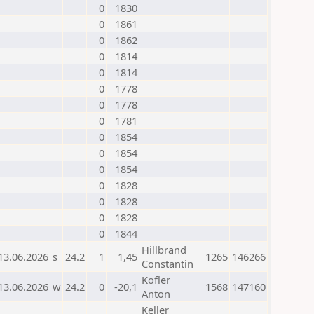
0
1830
0
1861
0
1862
0
1814
0
1814
0
1778
0
1778
0
1781
0
1854
0
1854
0
1854
0
1828
0
1828
0
1828
0
1844
Hillbrand
13.06.2026
s
24.2
1
1,45
1265
146266
Constantin
Kofler
13.06.2026
w
24.2
0
-20,1
1568
147160
Anton
Keller