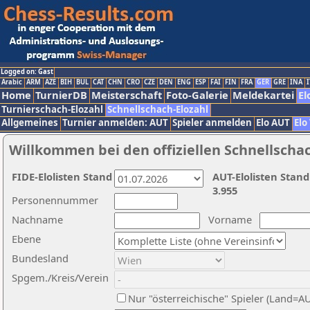
Logged on: Gast
Arabic
ARM
AZE
BIH
BUL
CAT
CHN
CRO
CZE
DEN
ENG
ESP
FAI
FIN
FRA
GER
GRE
INA
I
Home
TurnierDB
Meisterschaft
Foto-Galerie
Meldekartei
El
Turnierschach-Elozahl
Schnellschach-Elozahl
Allgemeines
Turnier anmelden: AUT
Spieler anmelden
Elo AUT
Elo
Willkommen bei den offiziellen Schnellscha
FIDE-Elolisten Stand
AUT-Elolisten Stand
3.955
Personennummer
Nachname
Vorname
Ebene
Bundesland
Spgem./Kreis/Verein
Nur "österreichische" Spieler (Land=A