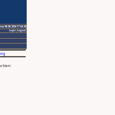
ime 08.08.2026 17:04:20
Login
Logout
artien: