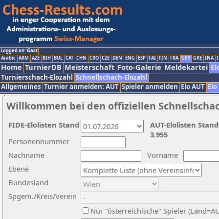
Logged on: Gast
Arabic
ARM
AZE
BIH
BUL
CAT
CHN
CRO
CZE
DEN
ENG
ESP
FAI
FIN
FRA
GER
GRE
INA
I
Home
TurnierDB
Meisterschaft
Foto-Galerie
Meldekartei
El
Turnierschach-Elozahl
Schnellschach-Elozahl
Allgemeines
Turnier anmelden: AUT
Spieler anmelden
Elo AUT
Elo
Willkommen bei den offiziellen Schnellscha
FIDE-Elolisten Stand
AUT-Elolisten Stand
3.955
Personennummer
Nachname
Vorname
Ebene
Bundesland
Spgem./Kreis/Verein
Nur "österreichische" Spieler (Land=A