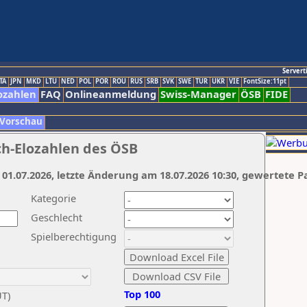
Servert
TA
JPN
MKD
LTU
NED
POL
POR
ROU
RUS
SRB
SVK
SWE
TUR
UKR
VIE
FontSize:11pt
ozahlen
FAQ
Onlineanmeldung
Swiss-Manager
ÖSB
FIDE
 Vorschau
ch-Elozahlen des ÖSB
 01.07.2026, letzte Änderung am 18.07.2026 10:30, gewertete P
Kategorie
Geschlecht
Spielberechtigung
Top 100
UT)