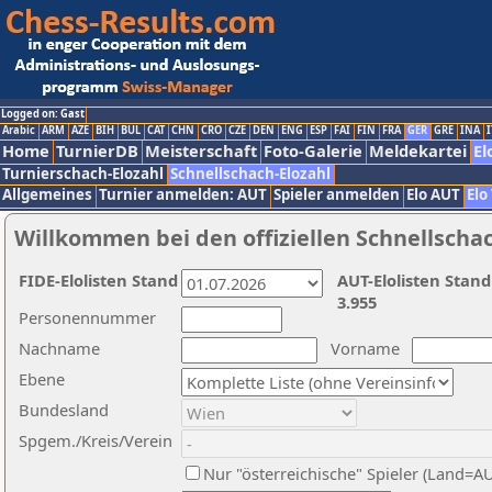
Logged on: Gast
Arabic
ARM
AZE
BIH
BUL
CAT
CHN
CRO
CZE
DEN
ENG
ESP
FAI
FIN
FRA
GER
GRE
INA
I
Home
TurnierDB
Meisterschaft
Foto-Galerie
Meldekartei
El
Turnierschach-Elozahl
Schnellschach-Elozahl
Allgemeines
Turnier anmelden: AUT
Spieler anmelden
Elo AUT
Elo
Willkommen bei den offiziellen Schnellscha
FIDE-Elolisten Stand
AUT-Elolisten Stand
3.955
Personennummer
Nachname
Vorname
Ebene
Bundesland
Spgem./Kreis/Verein
Nur "österreichische" Spieler (Land=A