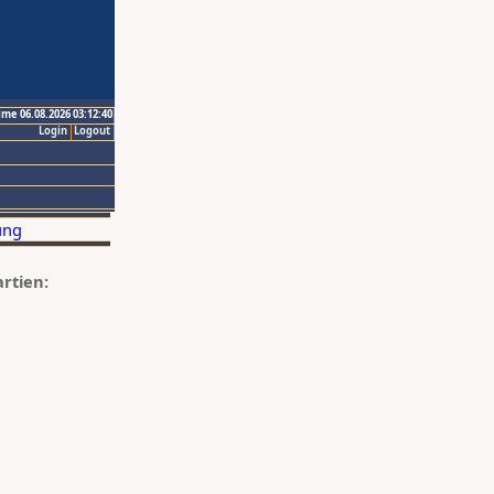
ime 06.08.2026 03:12:40
Login
Logout
artien: