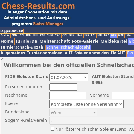
Logged on: Gast
Arabic
ARM
AZE
BIH
BUL
CAT
CHN
CRO
CZE
DEN
ENG
ESP
FAI
FIN
FRA
GER
GRE
INA
I
Home
TurnierDB
Meisterschaft
Foto-Galerie
Meldekartei
El
Turnierschach-Elozahl
Schnellschach-Elozahl
Allgemeines
Turnier anmelden: AUT
Spieler anmelden
Elo AUT
Elo
Willkommen bei den offiziellen Schnellscha
FIDE-Elolisten Stand
AUT-Elolisten Stand
3.955
Personennummer
Nachname
Vorname
Ebene
Bundesland
Spgem./Kreis/Verein
Nur "österreichische" Spieler (Land=A