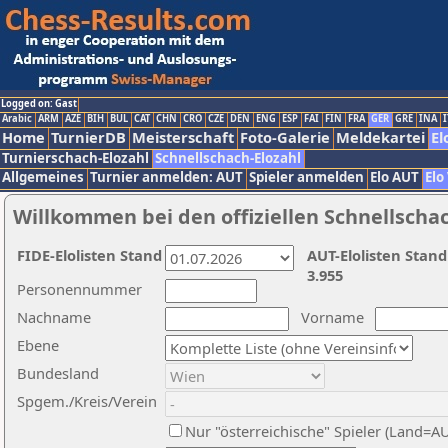
Logged on: Gast
Arabic
ARM
AZE
BIH
BUL
CAT
CHN
CRO
CZE
DEN
ENG
ESP
FAI
FIN
FRA
GER
GRE
INA
I
Home
TurnierDB
Meisterschaft
Foto-Galerie
Meldekartei
El
Turnierschach-Elozahl
Schnellschach-Elozahl
Allgemeines
Turnier anmelden: AUT
Spieler anmelden
Elo AUT
Elo
Willkommen bei den offiziellen Schnellscha
FIDE-Elolisten Stand
AUT-Elolisten Stand
3.955
Personennummer
Nachname
Vorname
Ebene
Bundesland
Spgem./Kreis/Verein
Nur "österreichische" Spieler (Land=A