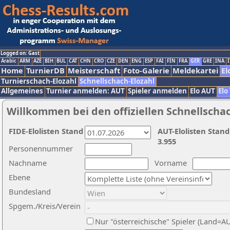
Logged on: Gast
Arabic
ARM
AZE
BIH
BUL
CAT
CHN
CRO
CZE
DEN
ENG
ESP
FAI
FIN
FRA
GER
GRE
INA
I
Home
TurnierDB
Meisterschaft
Foto-Galerie
Meldekartei
El
Turnierschach-Elozahl
Schnellschach-Elozahl
Allgemeines
Turnier anmelden: AUT
Spieler anmelden
Elo AUT
Elo
Willkommen bei den offiziellen Schnellscha
FIDE-Elolisten Stand
AUT-Elolisten Stand
3.955
Personennummer
Nachname
Vorname
Ebene
Bundesland
Spgem./Kreis/Verein
Nur "österreichische" Spieler (Land=A