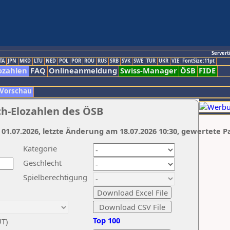
Servert
TA
JPN
MKD
LTU
NED
POL
POR
ROU
RUS
SRB
SVK
SWE
TUR
UKR
VIE
FontSize:11pt
ozahlen
FAQ
Onlineanmeldung
Swiss-Manager
ÖSB
FIDE
 Vorschau
ch-Elozahlen des ÖSB
 01.07.2026, letzte Änderung am 18.07.2026 10:30, gewertete P
Kategorie
Geschlecht
Spielberechtigung
Top 100
UT)