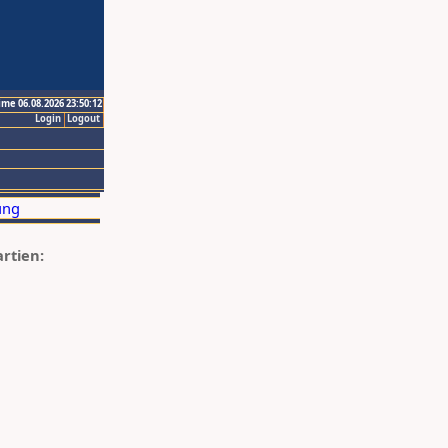
ime 06.08.2026 23:50:12
Login
Logout
artien: