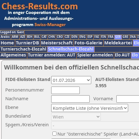
Logged on: Gast
Arabic
ARM
AZE
BIH
BUL
CAT
CHN
CRO
CZE
DEN
ENG
ESP
FAI
FIN
FRA
GER
GRE
INA
I
Home
TurnierDB
Meisterschaft
Foto-Galerie
Meldekartei
El
Turnierschach-Elozahl
Schnellschach-Elozahl
Allgemeines
Turnier anmelden: AUT
Spieler anmelden
Elo AUT
Elo
Willkommen bei den offiziellen Schnellscha
FIDE-Elolisten Stand
AUT-Elolisten Stand
3.955
Personennummer
Nachname
Vorname
Ebene
Bundesland
Spgem./Kreis/Verein
Nur "österreichische" Spieler (Land=A