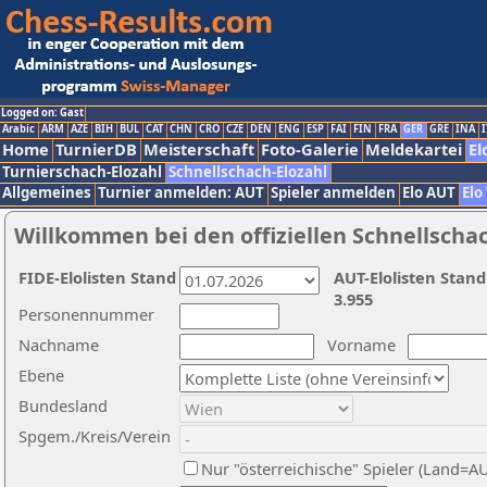
Logged on: Gast
Arabic
ARM
AZE
BIH
BUL
CAT
CHN
CRO
CZE
DEN
ENG
ESP
FAI
FIN
FRA
GER
GRE
INA
I
Home
TurnierDB
Meisterschaft
Foto-Galerie
Meldekartei
El
Turnierschach-Elozahl
Schnellschach-Elozahl
Allgemeines
Turnier anmelden: AUT
Spieler anmelden
Elo AUT
Elo
Willkommen bei den offiziellen Schnellscha
FIDE-Elolisten Stand
AUT-Elolisten Stand
3.955
Personennummer
Nachname
Vorname
Ebene
Bundesland
Spgem./Kreis/Verein
Nur "österreichische" Spieler (Land=A